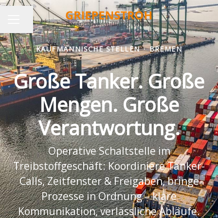
Seite teilen
KARRIEREMENÜ
KAUFMÄNNISCHE STELLEN
·
BREMEN
Große Tanker. Große
Mengen. Große
Verantwortung.
Operative Schaltstelle im
Treibstoffgeschäft: Koordiniere Tanker-
Calls, Zeitfenster & Freigaben, bringe
Prozesse in Ordnung – klare
Kommunikation, verlässliche Abläufe.