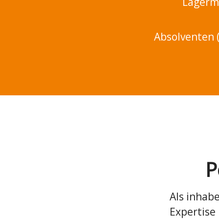
Lagermi
Absolventen 
P
Als inhab
Expertise