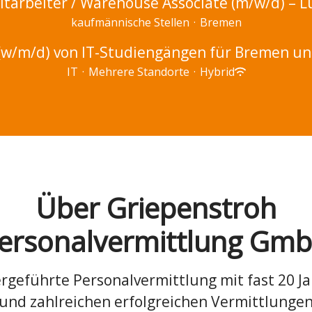
tarbeiter / Warehouse Associate (m/w/d) – L
kaufmännische Stellen
·
Bremen
(w/m/d) von IT-Studiengängen für Bremen 
IT
·
Mehrere Standorte
·
Hybrid
Über Griepenstroh
ersonalvermittlung Gm
ergeführte Personalvermittlung mit fast 20 J
 und zahlreichen erfolgreichen Vermittlungen