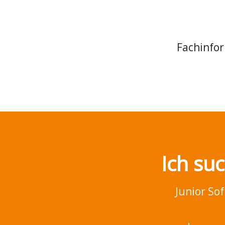
Fachinfo
Ich su
Junior So