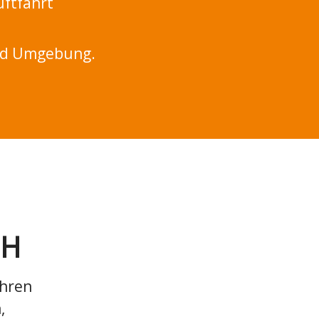
uftfahrt
und Umgebung.
bH
ahren
,