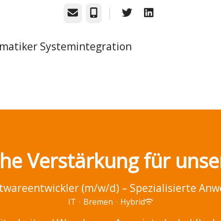
E-Mail
Telefon
rmatiker Systemintegration
che Verstärkung für uns
ftwareentwickler (m/w/d) – Spezialisierte A
IT
·
Bremen
·
Hybrid