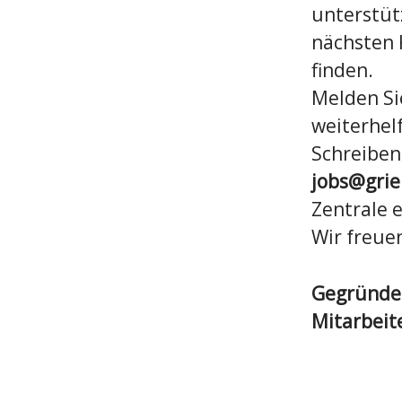
unterstüt
nächsten 
finden.
Melden Si
weiterhel
Schreiben 
jobs@gri
Zentrale 
Wir freue
Gegründ
Mitarbei