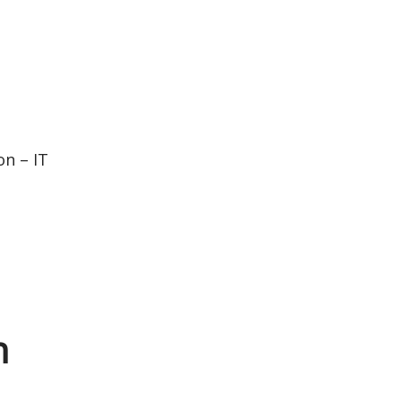
n – IT
n