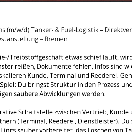
s (m/w/d) Tanker- & Fuel-Logistik – Direktve
estanstellung – Bremen
-/Treibstoffgeschäft etwas schief läuft, wird
nster reißen, Dokumente fehlen, Infos sind wi
kalieren Kunde, Terminal und Reederei. Gen
Spiel: Du bringst Struktur in den Prozess und
rägen saubere Abwicklungen werden.
erative Schaltstelle zwischen Vertrieb, Kunde
tnern (Terminal, Reederei, Dienstleister). Du s
llings sauber vorbereitet, das Löschen von T