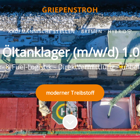
KAUFMÄNNISCHE STELLEN
·
BREMEN
·
HYBRID
 Öltanklager (m/w/d) 1.0
- & Fuel-Logistik – Direktvermittlung – unbe
moderner Treibstoff