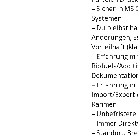
– Sicher in MS 
Systemen
– Du bleibst ha
Änderungen, E
Vorteilhaft (kl
– Erfahrung mit 
Biofuels/Addit
Dokumentation
– Erfahrung in
Import/Export 
Rahmen
– Unbefristete 
– Immer Direkt
– Standort: B