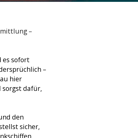
rmittlung –
 es sofort
dersprüchlich –
au hier
 sorgst dafür,
 und den
tellst sicher,
ankschiffen