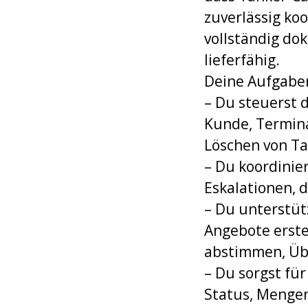
zuverlässig ko
vollständig do
lieferfähig.
Deine Aufgabe
– Du steuerst 
Kunde, Termina
Löschen von Ta
– Du koordinie
Eskalationen, d
– Du unterstüt
Angebote erste
abstimmen, Üb
– Du sorgst fü
Status, Mengen