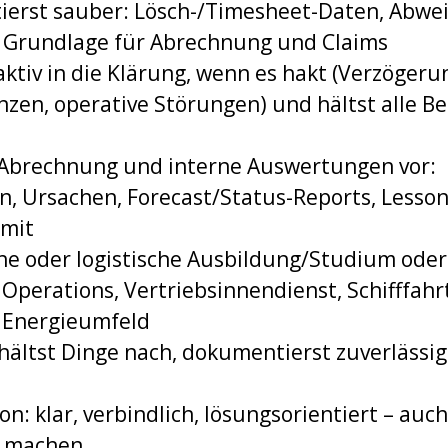
ierst sauber: Lösch-/Timesheet-Daten, Abwe
s Grundlage für Abrechnung und Claims
aktiv in die Klärung, wenn es hakt (Verzögeru
zen, operative Störungen) und hältst alle Be
 Abrechnung und interne Auswertungen vor:
n, Ursachen, Forecast/Status-Reports, Lesso
 mit
e oder logistische Ausbildung/Studium oder
 Operations, Vertriebsinnendienst, Schifffahrt
 Energieumfeld
 hältst Dinge nach, dokumentierst zuverlässig
n: klar, verbindlich, lösungsorientiert – au
k machen