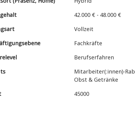
tsort (Präsenz, Home)
Hybrid
sgehalt
42.000 € - 48.000 €
agsart
Vollzeit
äftigungsebene
Fachkräfte
relevel
Berufserfahren
its
Mitarbeiter(:innen)-Rab
Obst & Getränke
t
45000