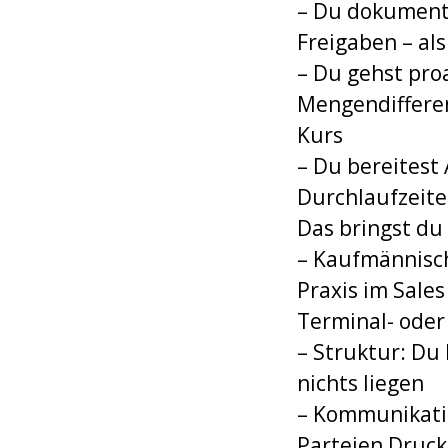
– Du dokument
Freigaben – al
– Du gehst pro
Mengendifferen
Kurs
– Du bereitest
Durchlaufzeite
Das bringst du
– Kaufmännisch
Praxis im Sales
Terminal- oder
– Struktur: Du
nichts liegen
– Kommunikatio
Parteien Druc