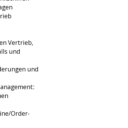
lagen
rieb
en Vertrieb,
lls und
Änderungen und
smanagement:
nen
line/Order-