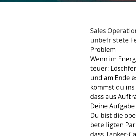
Sales Operation
unbefristete F
Problem
Wenn im Energie
teuer: Löschfe
und am Ende es
kommst du ins 
dass aus Auft
Deine Aufgabe
Du bist die op
beteiligten Par
dass Tanker-Ca