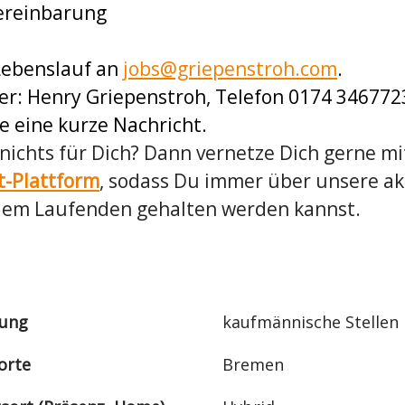
Vereinbarung
Lebenslauf an
jobs@griepenstroh.com
.
r: Henry Griepenstroh, Telefon 0
174 346772
e eine kurze Nachricht.
e nichts für Dich? Dann vernetze Dich gerne m
t-Plattform
, sodass Du immer über unsere ak
dem Laufenden gehalten werden kannst.
lung
kaufmännische Stellen
orte
Bremen