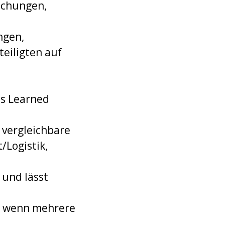
ichungen,
ngen,
teiligten auf
ns Learned
 vergleichbare
/Logistik,
 und lässt
ch wenn mehrere