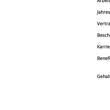
Arbei
Jahre
Vertr
Besch
Karrie
Benef
Gehal