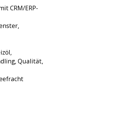
g mit CRM/ERP-
enster,
izöl,
ling, Qualität,
eefracht