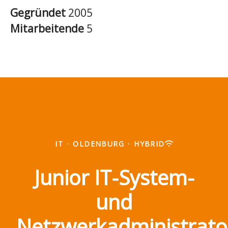
Gegründet
2005
Mitarbeitende
5
IT
·
OLDENBURG
·
HYBRID
Junior IT-System-
und
Netzwerkadministrato