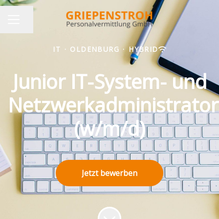
Seite teilen
KARRIEREMENÜ
IT
·
OLDENBURG
·
HYBRID
Junior IT-System- und
Netzwerkadministrator
(w/m/d)
Jetzt bewerben