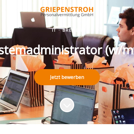
IT
·
BREMEN
stemadministrator (w/m
Jetzt bewerben