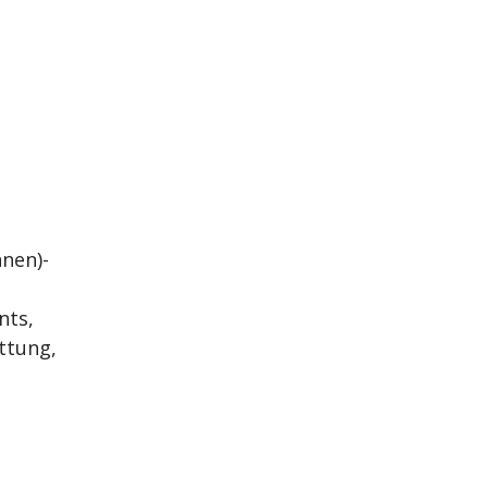
nnen)-
nts,
ttung,