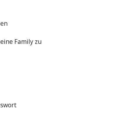
ten
eine Family zu
sswort