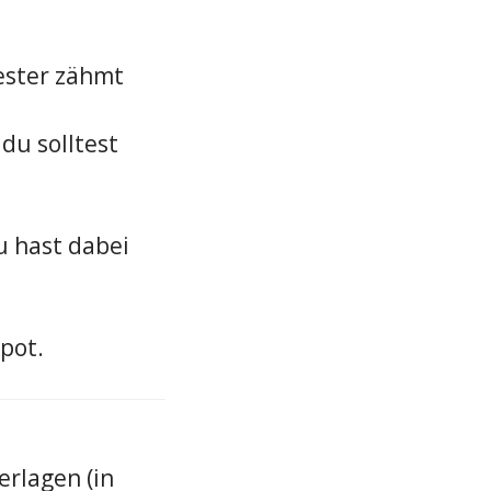
iester zähmt
du solltest
u hast dabei
pot.
rlagen (in