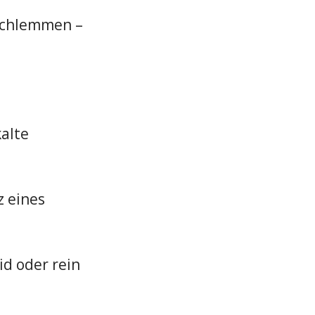
Schlemmen –
kalte
z eines
id oder rein