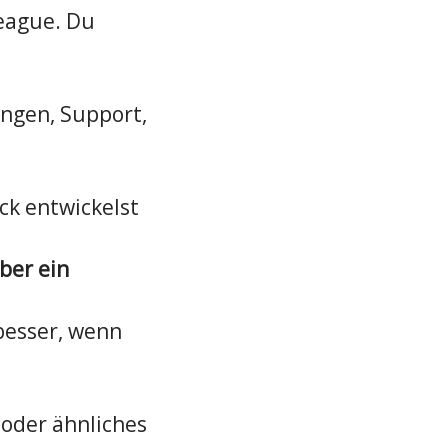
League. Du
ungen, Support,
ck entwickelst
aber ein
besser, wenn
 oder ähnliches