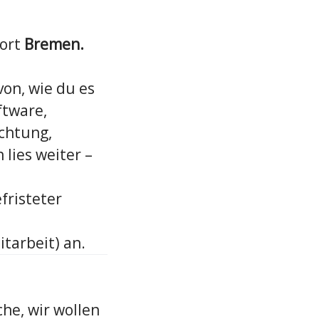
ort
Bremen.
von, wie du es
ftware,
Achtung,
lies weiter –
fristeter
itarbeit) an.
che, wir wollen