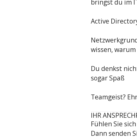
bringst du im I
Active Director
Netzwerkgrundve
wissen, warum 
Du denkst nich
sogar Spaß
Teamgeist? Ehr
IHR ANSPRECH
Fühlen Sie sic
Dann senden Si