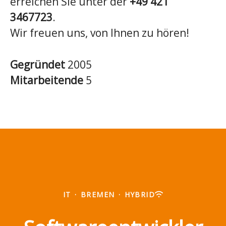
erreichen Sie unter der
+49 421
3467723
.
Wir freuen uns, von Ihnen zu hören!
Gegründet
2005
Mitarbeitende
5
IT
·
BREMEN
·
HYBRID