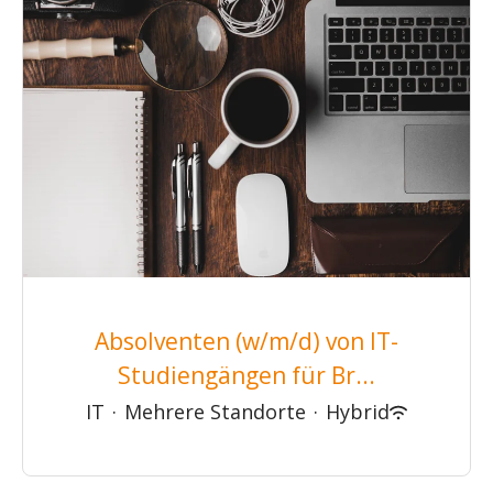
Absolventen (w/m/d) von IT-
Studiengängen für Br...
IT
·
Mehrere Standorte
·
Hybrid