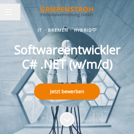
Seite teilen
KARRIEREMENÜ
IT
·
BREMEN
·
HYBRID
Softwareentwickler
C# .NET (w/m/d)
Jetzt bewerben