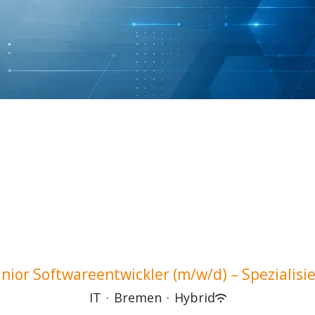
unior Softwareentwickler (m/w/d) – Spezialisie.
IT
·
Bremen
·
Hybrid