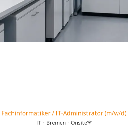
Fachinformatiker / IT-Administrator (m/w/d)
IT
·
Bremen
·
Onsite