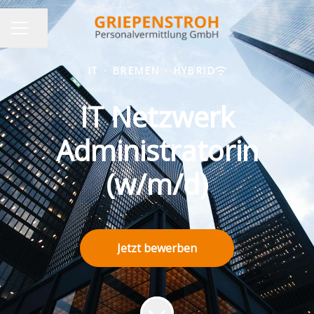
Seite teilen
KARRIEREMENÜ
IT
·
BREMEN
·
HYBRID
IT Netzwerk
Administratorin
(w/m/d)
Jetzt bewerben