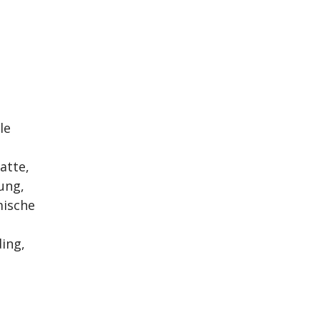
le
atte,
ung,
mische
ing,