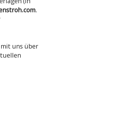
rlagen (in
penstroh.com
.
r
e mit uns über
ktuellen