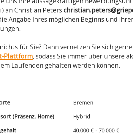
e uns Ihre aussagekräftigen Bewerbungsunte
i) an Christian Peters
christian.peters@grie
die Angabe Ihres möglichen Beginns und Ihre
lungen.
e nichts für Sie? Dann vernetzen Sie sich gern
t-Plattform
, sodass Sie immer über unsere a
dem Laufenden gehalten werden können.
orte
Bremen
tsort (Präsenz, Home)
Hybrid
sgehalt
40.000 € - 70.000 €