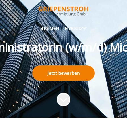
BREMEN
·
HYBRID
inistratorin (w/m/d) Mi
Jetzt bewerben