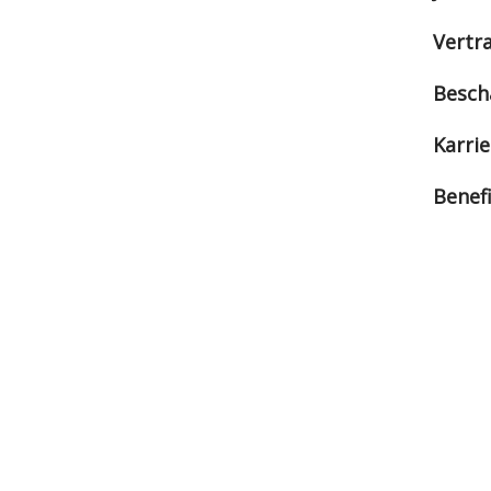
Vertr
Besch
Karrie
Benef