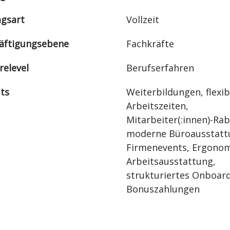
agsart
Vollzeit
äftigungsebene
Fachkräfte
relevel
Berufserfahren
its
Weiterbildungen, flexib
Arbeitszeiten,
Mitarbeiter(:innen)-Rab
moderne Büroausstatt
Firmenevents, Ergono
Arbeitsausstattung,
strukturiertes Onboard
Bonuszahlungen