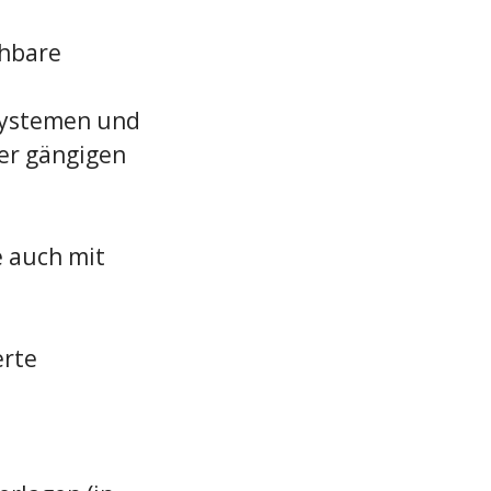
chbare
systemen und
er gängigen
e auch mit
erte