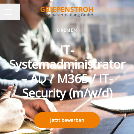
Seite teilen
KARRIEREMENÜ
BREMEN
IT-
Systemadministrator
– AD / M365 / IT-
Security (m/w/d)
Jetzt bewerben