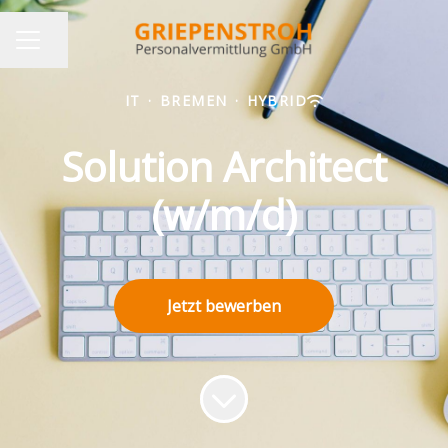
Seite teilen
KARRIEREMENÜ
IT
·
BREMEN
·
HYBRID
Solution Architect
(w/m/d)
Jetzt bewerben